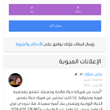
امرأة
رجل
سجّل الآن
بإرسال البيانات فإنك توافق على
الأحكام والشروط
الإعلانات المبوبة
علي مبارك
,
47
Zinjibar, اليمن
يناير 1, 1970
“أبحث عن شريكة حياة صالحة وجميلة، تتمتع بشخصية
قوية ومتوازنة. إذا كنتِ تبحثين عن شريك حياة يقدس
الحياة الزوجية ويتمنى بناء أسرة سعيدة، فلا تترددي في
التواصل معي. للتواصل عبر الواتساب: +967 716 470 278”