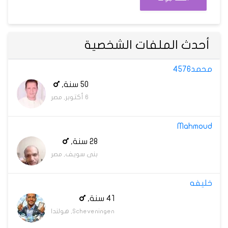
أحدث الملفات الشخصية
محمد4576
50 سنة,
6 أكتوبر, مصر
Mahmoud
28 سنة,
بنى سويف, مصر
خليفه
41 سنة,
Scheveningen, هولندا