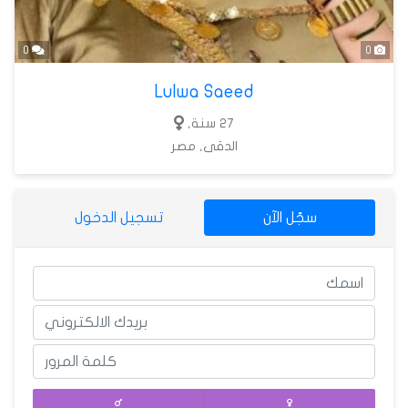
0
0
Lulwa Saeed
27 سنة,
الدقى, مصر
سجّل الآن
تسجيل الدخول