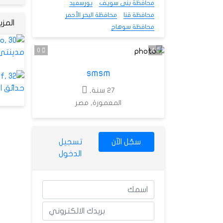
محافظة بنى سويف
بورسعيد
محافظة قنا
محافظة البحر الأحمر
المز
محافظة سوهاج
0
4
smsm
27 سنة,
المعمورة, مصر
سجّل الآن
تسجيل
الدخول