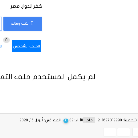
كفر الدوار, مصر
اكتب رسالة
0
الملف الشخصي
ال
لم يكمل المستخدم ملف التعر
ة: 1627319290-2
حاجز
الآراء: 32
| انضم في: أبريل 16, 2020
?