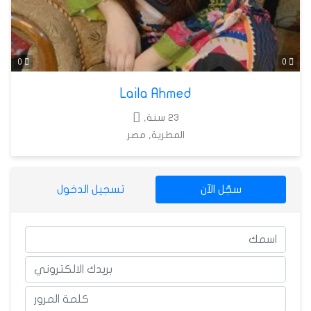
0
0
Laila Ahmed
23 سنة,
المطرية, مصر
سجّل الآن
تسجيل الدخول