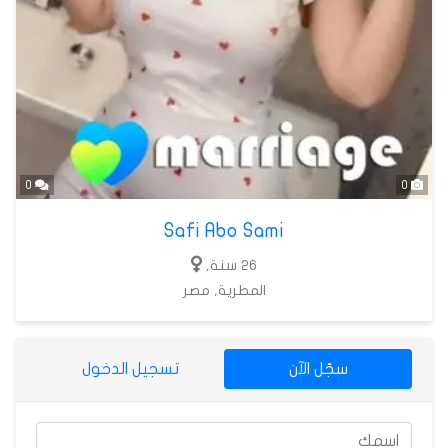
0
0
Safi Abo Sami
26 سنة,
المطرية, مصر
سجّل الآن
تسجيل الدخول