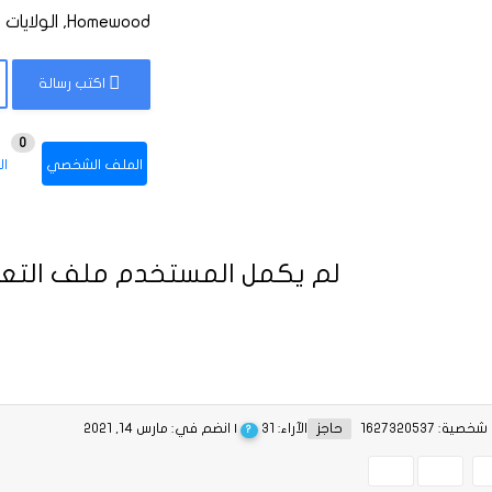
Homewood, الولايات المتحدة
اكتب رسالة
0
الملف الشخصي
ال
لم يكمل المستخدم ملف التعر
ية: 1627320537
حاجز
الآراء: 31
| انضم في: مارس 14, 2021
?