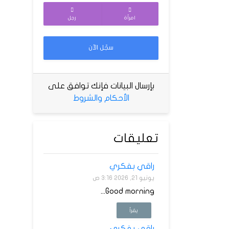
امرأة
رجل
سجّل الآن
بإرسال البيانات فإنك توافق على
الأحكام والشروط
تعليقات
راقي بفكري
يونيو 21, 2026 3:16 ص
Good morning...
يقرأ
راقي بفكري