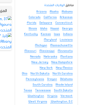
مناطق
الولايات المتحدة
المز
Arizona
Alaska
Alabama
Colorado
California
Arkansas
Florida
Delaware
Connecticut
Illinois
Idaho
Hawaii
Georgia
Kentucky
Kansas
Iowa
Indiana
Maryland
Louisiana
Michigan
Massachusetts
Missouri
Mississippi
Minnesota
Nevada
Nebraska
Montana
New Jersey
New Hampshire
New York
New Mexico
Ohio
North Dakota
North Carolina
Pennsylvania
Oregon
Oklahoma
South Carolina
Rhode Island
Texas
Tennessee
South Dakota
Washington
Virginia
Vermont
West Virginia
Washington, D.C.