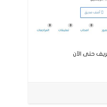
أضف صديق
0
0
0
صور
اصحاب
تعليقات
المراجعات
يف حتى الآن