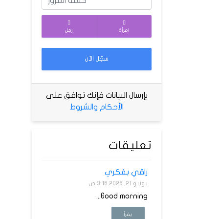
امرأة
رجل
سجّل الآن
بإرسال البيانات فإنك توافق على
الأحكام والشروط
تعليقات
راقي بفكري
يونيو 21, 2026 3:16 ص
Good morning...
يقرأ