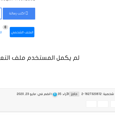
اكتب رسالة
0
الملف الشخصي
ال
لم يكمل المستخدم ملف التعر
ة: 1627320612-2
حاجز
الآراء: 35
| انضم في: مايو 23, 2020
?