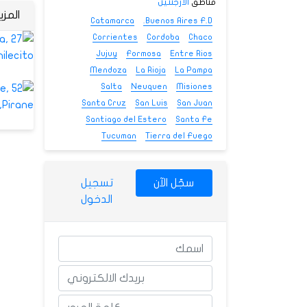
مناطق
الأرجنتين
المز
Catamarca
Buenos Aires F.D.
Corrientes
Cordoba
Chaco
Jujuy
Formosa
Entre Rios
Mendoza
La Rioja
La Pampa
Salta
Neuquen
Misiones
Santa Cruz
San Luis
San Juan
Santiago del Estero
Santa Fe
Tucuman
Tierra del Fuego
سجّل الآن
تسجيل
الدخول