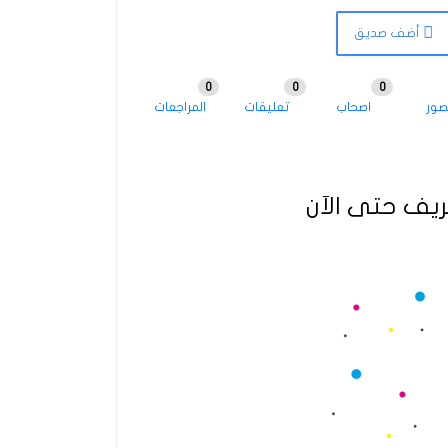
أضف صديق
0
0
0
صور
اصحاب
تعليقات
المراجعات
يف حتى الآن