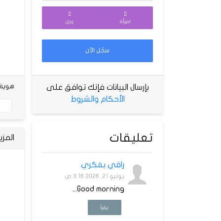
امرأة
رجل
سجّل الآن
هوية شخص
بإرسال البيانات فإنك توافق على
الأحكام والشروط
تعليقات
المز
راقي بفكري
يونيو 21, 2026 3:16 ص
Good morning...
يقرأ