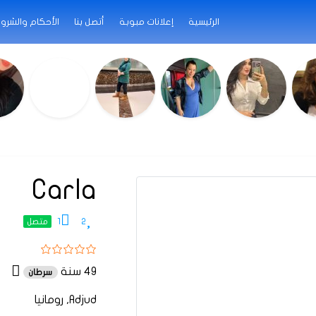
الرئيسية
إعلانات مبوبة
أتصل بنا
الأحكام والشرو
Carla
1
2
متصل
49 سنة
سرطان
Adjud, رومانيا