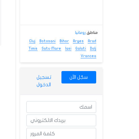
مناطق
رومانيا
Cluj
Botosani
Bihor
Arges
Arad
Timis
Satu Mare
Iasi
Galati
Dolj
Vrancea
سجّل الآن
تسجيل
الدخول