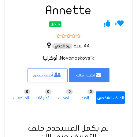
Annette
1
0
متصل
44 سنة
برج الجدي
Novomoskovs’k, أوكرانيا
اكتب رسالة
أضف صديق
0
0
0
0
الملف الشخصي
الصور
اصحاب
تعليقات
المراجعات
لم يكمل المستخدم ملف
التعريف حتى الآن