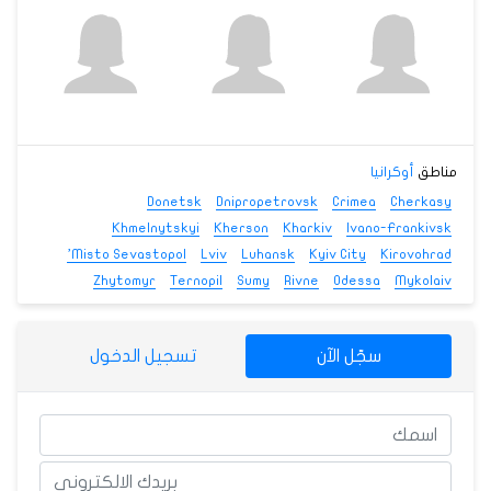
مناطق
أوكرانيا
Donetsk
Dnipropetrovsk
Crimea
Cherkasy
Khmelnytskyi
Kherson
Kharkiv
Ivano-Frankivsk
Misto Sevastopol’
Lviv
Luhansk
Kyiv City
Kirovohrad
Zhytomyr
Ternopil
Sumy
Rivne
Odessa
Mykolaiv
سجّل الآن
تسجيل الدخول