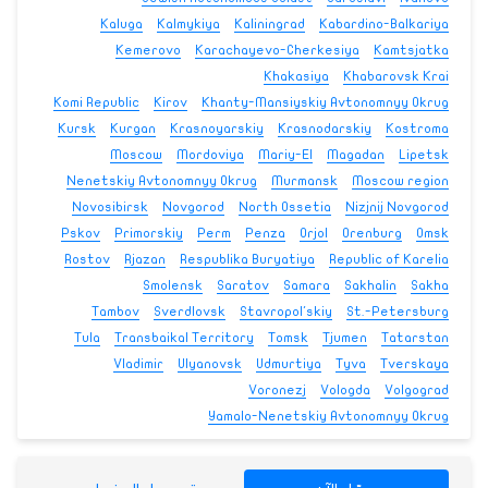
Kaluga
Kalmykiya
Kaliningrad
Kabardino-Balkariya
Kemerovo
Karachayevo-Cherkesiya
Kamtsjatka
Khakasiya
Khabarovsk Krai
Komi Republic
Kirov
Khanty-Mansiyskiy Avtonomnyy Okrug
Kursk
Kurgan
Krasnoyarskiy
Krasnodarskiy
Kostroma
Moscow
Mordoviya
Mariy-El
Magadan
Lipetsk
Nenetskiy Avtonomnyy Okrug
Murmansk
Moscow region
Novosibirsk
Novgorod
North Ossetia
Nizjnij Novgorod
Pskov
Primorskiy
Perm
Penza
Orjol
Orenburg
Omsk
Rostov
Rjazan
Respublika Buryatiya
Republic of Karelia
Smolensk
Saratov
Samara
Sakhalin
Sakha
Tambov
Sverdlovsk
Stavropol'skiy
St.-Petersburg
Tula
Transbaikal Territory
Tomsk
Tjumen
Tatarstan
Vladimir
Ulyanovsk
Udmurtiya
Tyva
Tverskaya
Voronezj
Vologda
Volgograd
Yamalo-Nenetskiy Avtonomnyy Okrug