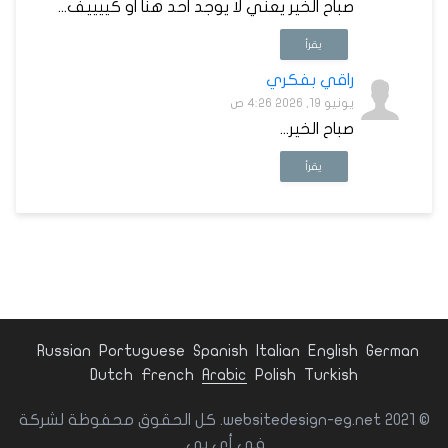
صباح الخير يعني لا يوجد احد هنا او كييييف...
يقرأ
راقي بفكري
يونيو 19, 2026 4:26 ص
صباح الخير...
يقرأ
Russian
Portuguese
Spanish
Italian
English
German
Dutch
French
Arabic
Polish
Turkish
© websitedesign-eg.net 2021. كل الحقوق محفوظة لشركة
في أى بي.