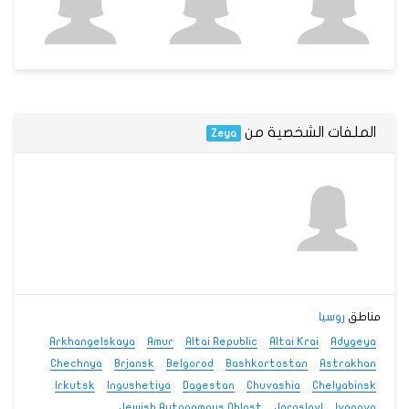
الملفات الشخصية من
Zeya
مناطق
روسيا
Arkhangelskaya
Amur
Altai Republic
Altai Krai
Adygeya
Chechnya
Brjansk
Belgorod
Bashkortostan
Astrakhan
Irkutsk
Ingushetiya
Dagestan
Chuvashia
Chelyabinsk
Jewish Autonomous Oblast
Jaroslavl
Ivanovo