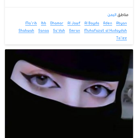
مناطق
اليمن
Ma’rib
Ibb
Dhamar
Al Jawf
Al Bayda
Aden
Abyan
Shabwah
Sanaa
Sa‘dah
Omran
Muhafazat al Hudaydah
Ta‘izz