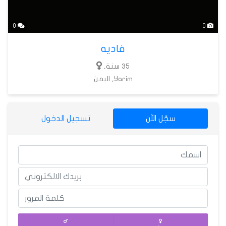
0
0
فاديه
35 سنة,
Yarim, اليمن
سجّل الآن
تسجيل الدخول