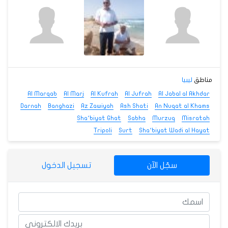
مناطق
ليبيا
Al Marqab
Al Marj
Al Kufrah
Al Jufrah
Al Jabal al Akhdar
Darnah
Banghazi
Az Zawiyah
Ash Shati
An Nuqat al Khams
Sha‘biyat Ghat
Sabha
Murzuq
Misratah
Tripoli
Surt
Sha‘biyat Wadi al Hayat
سجّل الآن
تسجيل الدخول