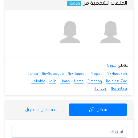
الملفات الشخصية من
Hamah
مناطق
سوريا
Daraa
As-Suwayda
Ar-Raqqah
Aleppo
Al-Hasakah
Latakia
Idlib
Homs
Hama
Dimashq
Deir ez-Zor
Tartus
Quneitra
سجّل الآن
تسجيل الدخول