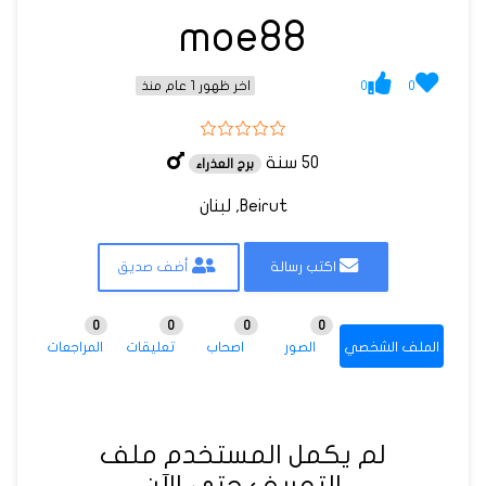
moe88
0
0
اخر ظهور 1 عام منذ
50 سنة
برج العذراء
Beirut, لبنان
اكتب رسالة
أضف صديق
0
0
0
0
الملف الشخصي
الصور
اصحاب
تعليقات
المراجعات
لم يكمل المستخدم ملف
التعريف حتى الآن