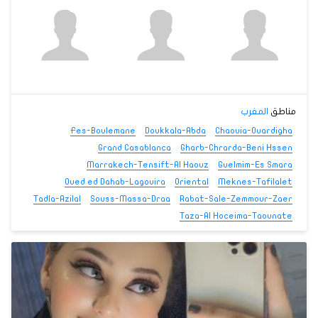
مناطق
المغرب
Fes-Boulemane
Doukkala-Abda
Chaouia-Ouardigha
Grand Casablanca
Gharb-Chrarda-Beni Hssen
Marrakech-Tensift-Al Haouz
Guelmim-Es Smara
Oued ed Dahab-Lagouira
Oriental
Meknes-Tafilalet
Tadla-Azilal
Souss-Massa-Draa
Rabat-Sale-Zemmour-Zaer
Taza-Al Hoceima-Taounate