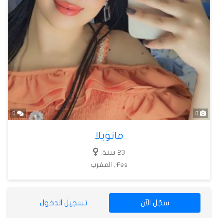
0
0
مانويلا
23 سنة,
Fes, المغرب
سجّل الآن
تسجيل الدخول