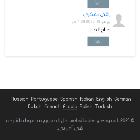
يقرأ
راقي بفكري
يونيو 19, 2026 4:26 ص
صباح الخير...
يقرأ
Russian
Portuguese
Spanish
Italian
English
German
Dutch
French
Arabic
Polish
Turkish
© websitedesign-eg.net 2021. كل الحقوق محفوظة لشركة
في أى بي.