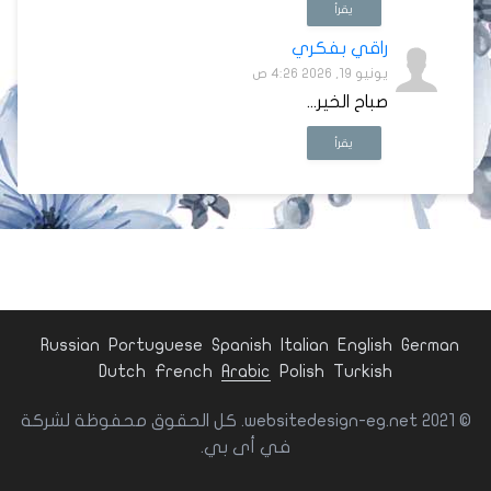
يقرأ
راقي بفكري
يونيو 19, 2026 4:26 ص
صباح الخير...
يقرأ
Russian
Portuguese
Spanish
Italian
English
German
Dutch
French
Arabic
Polish
Turkish
© websitedesign-eg.net 2021. كل الحقوق محفوظة لشركة
في أى بي.