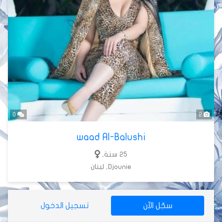
0
2
waad Al-Balushi
25 سنة,
Djounie, لبنان
سجّل الآن
تسجيل الدخول