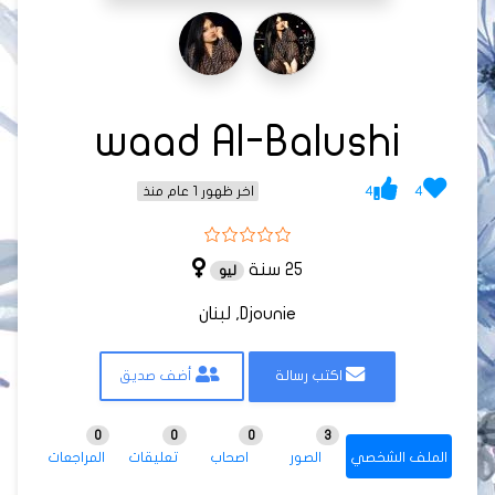
waad Al-Balushi
4
4
اخر ظهور 1 عام منذ
25 سنة
ليو
Djounie, لبنان
اكتب رسالة
أضف صديق
0
0
0
3
الملف الشخصي
الصور
اصحاب
تعليقات
المراجعات