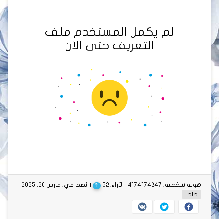
لم يكمل المستخدم ملف
التعريف حتى الآن
هوية شخصية: 4174174247
الآراء: 52
| انضم في: مارس 20, 2025
?
حاجز