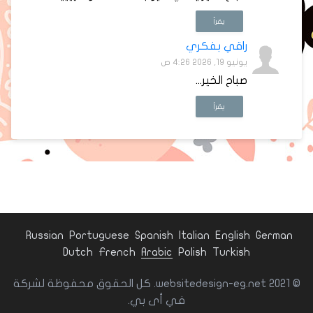
يقرأ
راقي بفكري
يونيو 19, 2026 4:26 ص
صباح الخير...
يقرأ
Russian
Portuguese
Spanish
Italian
English
German
Dutch
French
Arabic
Polish
Turkish
© websitedesign-eg.net 2021. كل الحقوق محفوظة لشركة
في أى بي.