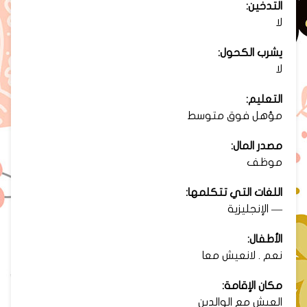
التدخين:
لا
يشرب الكحول:
لا
التعليم:
مؤهل فوق متوسط
مصدر المال:
موظف
اللغات التي تتكلمها:
— الإنجليزية
الأطفال:
نعم . لانعيش معا
مكان الإقامة:
العيش مع الوالدين