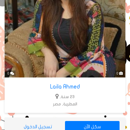
0
0
Laila Ahmed
23 سنة,
المطرية, مصر
سجّل الآن
تسجيل الدخول