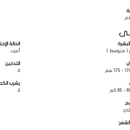
ة:
ام
ى
لبشرة:
الحالة الإج
 ( متوسط )
أعزب
:
التدخين:
لا
يشرب الكح
لا
م:
لئ
لشعر: