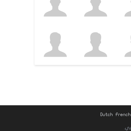
Dutch
French