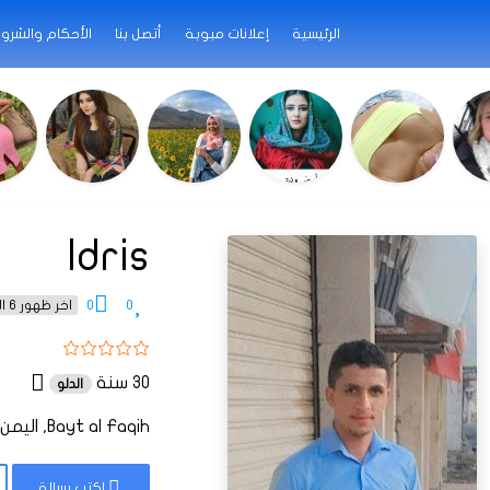
الرئيسية
إعلانات مبوبة
أتصل بنا
الأحكام والشرو
Idris
0
0
اخر ظهور 6 الشهور منذ
30 سنة
الدلو
Bayt al Faqih, اليمن
اكتب رسالة