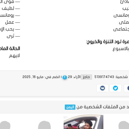
ادئ
— قوى ال
يب
— لطيف
مانسى
— رومانس
ملى
— عمل
تماعى
— يحب الإ
— ثرى
ة تود التنزة والخروج:
الاسبوع
الحالة الما
لايهم
ية: 5139174743
حاجز
الآراء: 29
| انضم في: مايو 16, 2025
?
يد من الملفات الشخصية من
اليمن