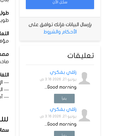
سجّل الآن
طول 
طويل
بإرسال البيانات فإنك توافق على
الأحكام والشروط
التعل
مؤه
تعليقات
مصدر 
صاحب
راقي بفكري
اللغا
يونيو 21, 2026 3:16 ص
— الإ
Good morning...
— ال
— آخ
يقرأ
راقي بفكري
سم
يونيو 21, 2026 3:16 ص
Good morning...
سمات
يقرأ