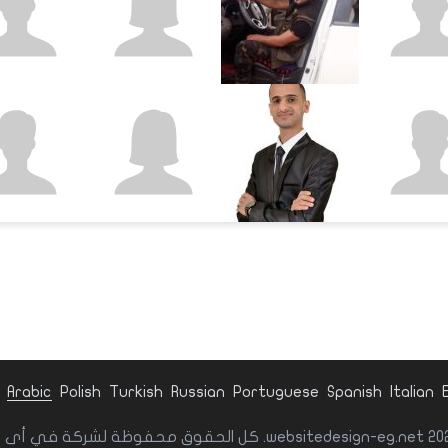
Arabic
Polish
Turkish
Russian
Portuguese
Spanish
Italian