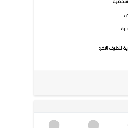
شخصية
ى
سرة
دية للطرف الاخر: