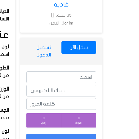
فاديه
الديان
35 سنة,
الاسل
Yarim, اليمن
عن
لون ا
سجّل الآن
تسجيل
اسمر
الدخول
الطول
من 170 - 175 سم
الوزن:
من 60 - 65 كم
الجس
ممت
امرأة
رجل
لون ا
بنى