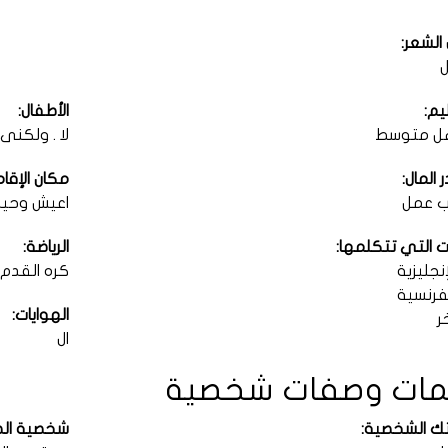
الشعر:
يم:
الأطفال:
ل متوسط
لا . ولكنى 
المال:
مكان الإقام
 عمل
اعيش وحيد
ت التي تتكلمها:
الرياضة:
نجليزية
كره القدم
فرنسية
الهوايات:
ر
ال
ات وصفات شخصية
ك الشخصية:
شخصية الطر