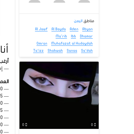
مناطق
اليمن
Al Jawf
Al Bayda
Aden
Abyan
Ma’rib
Ibb
Dhamar
Omran
Muhafazat al Hudaydah
أنا
Ta‘izz
Shabwah
Sanaa
Sa‘dah
أرغب
— إم
العم
— 18-20
— 21-25
— 26-30
— 31-35
— 36-40
— 41-50
0
0
— 51-60