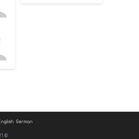
English
German
© websitedesign-eg.net 2021. كل الحقوق محفوظة لشركة في أى بي.