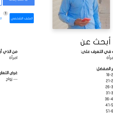
1
الملف الشخصي
ال
 أبحث عن
 في التعرف على:
من الذي أر
رأة
امرأة
ر المفضل:
غرض التعار
— زواج