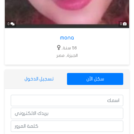
0
0
mona
56 سنة,
الجيزة, مصر
سجّل الآن
تسجيل الدخول