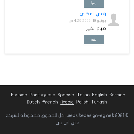
يقرأ
راقي بفكري
يونيو 19, 2026 4:26 ص
صباح الخير...
يقرأ
Russian
Portuguese
Spanish
Italian
English
German
Dutch
French
Arabic
Polish
Turkish
© websitedesign-eg.net 2021. كل الحقوق محفوظة لشركة
في أى بي.