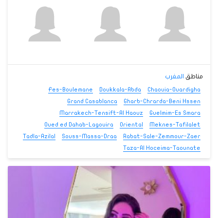
مناطق
المغرب
Fes-Boulemane
Doukkala-Abda
Chaouia-Ouardigha
Grand Casablanca
Gharb-Chrarda-Beni Hssen
Marrakech-Tensift-Al Haouz
Guelmim-Es Smara
Oued ed Dahab-Lagouira
Oriental
Meknes-Tafilalet
Tadla-Azilal
Souss-Massa-Draa
Rabat-Sale-Zemmour-Zaer
Taza-Al Hoceima-Taounate