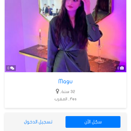
0
0
Magu
32 سنة,
Fes, المغرب
سجّل الآن
تسجيل الدخول