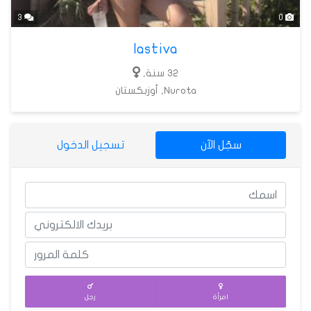
3
0
lastiva
32 سنة,
Nurota, أوزبكستان
سجّل الآن
تسجيل الدخول
امرأة
رجل