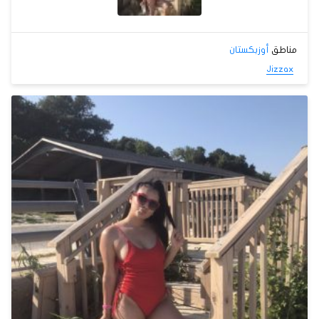
مناطق
أوزبكستان
Jizzax