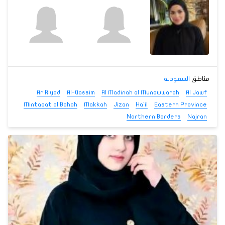
مناطق
السعودية
Ar Riyad
Al-Qassim
Al Madinah al Munawwarah
Al Jawf
Mintaqat al Bahah
Makkah
Jizan
Ha'il
Eastern Province
Northern Borders
Najran