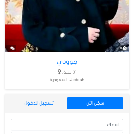
0
0
جوودي
31 سنة,
Jeddah, السعودية
سجّل الآن
تسجيل الدخول