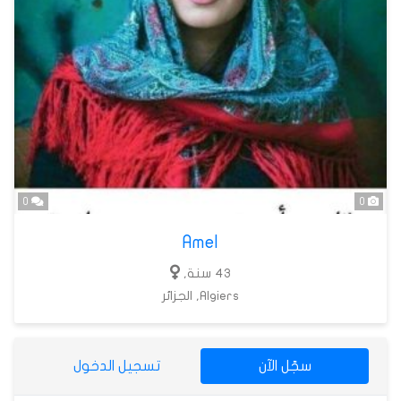
0
0
Amel
43 سنة,
Algiers, الجزائر
سجّل الآن
تسجيل الدخول