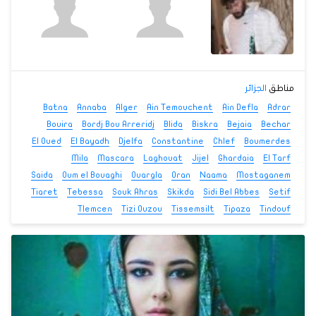
مناطق
الجزائر
Batna
Annaba
Alger
Ain Temouchent
Ain Defla
Adrar
Bouira
Bordj Bou Arreridj
Blida
Biskra
Bejaia
Bechar
El Oued
El Bayadh
Djelfa
Constantine
Chlef
Boumerdes
Mila
Mascara
Laghouat
Jijel
Ghardaia
El Tarf
Saida
Oum el Bouaghi
Ouargla
Oran
Naama
Mostaganem
Tiaret
Tebessa
Souk Ahras
Skikda
Sidi Bel Abbes
Setif
Tlemcen
Tizi Ouzou
Tissemsilt
Tipaza
Tindouf