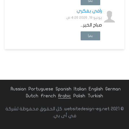
يقرأ
راقي بفكري
يونيو 19, 2026 4:26 ص
صباح الخير...
يقرأ
Russian
Portuguese
Spanish
Italian
English
German
Dutch
French
Arabic
Polish
Turkish
© websitedesign-eg.net 2021. كل الحقوق محفوظة لشركة
في أى بي.