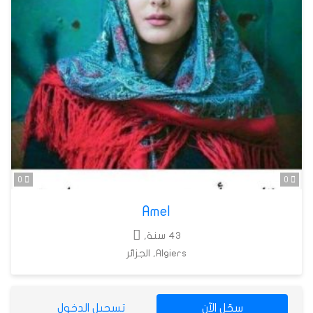
0
0
Amel
43 سنة,
Algiers, الجزائر
سجّل الآن
تسجيل الدخول