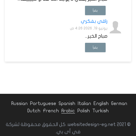
يقرأ
راقي بفكري
يونيو 19, 2026 4:26 ص
صباح الخير...
يقرأ
Russian
Portuguese
Spanish
Italian
English
German
Dutch
French
Arabic
Polish
Turkish
© websitedesign-eg.net 2021. كل الحقوق محفوظة لشركة
في أى بي.