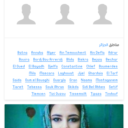
مناطق
الجزائر
Batna
Annaba
Alger
Ain Temouchent
Ain Defla
Adrar
Bouira
Bordj Bou Arreridj
Blida
Biskra
Bejaia
Bechar
El Oued
El Bayadh
Djelfa
Constantine
Chlef
Boumerdes
Mila
Mascara
Laghouat
Jijel
Ghardaia
El Tarf
Saida
Oum el Bouaghi
Ouargla
Oran
Naama
Mostaganem
Tiaret
Tebessa
Souk Ahras
Skikda
Sidi Bel Abbes
Setif
Tlemcen
Tizi Ouzou
Tissemsilt
Tipaza
Tindouf