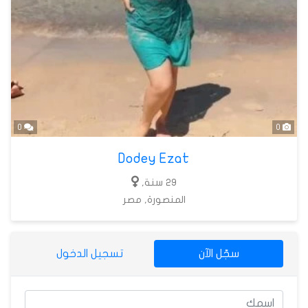
0
0
Dodey Ezat
29 سنة,
المنصورة, مصر
سجّل الآن
تسجيل الدخول