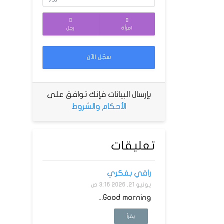
امرأة
رجل
سجّل الآن
بإرسال البيانات فإنك توافق على
الأحكام والشروط
تعليقات
راقي بفكري
يونيو 21, 2026 3:16 ص
Good morning...
يقرأ