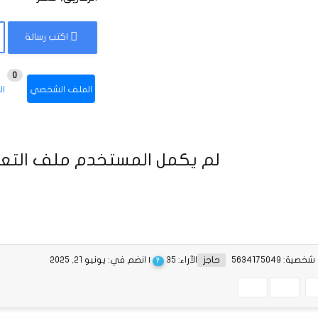
اكتب رسالة
0
الملف الشخصي
ال
لم يكمل المستخدم ملف التعر
ية: 5634175049
حاجز
الآراء: 35
| انضم في: يونيو 21, 2025
?