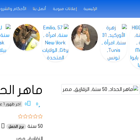
الرئيسية
إعلانات مبوبة
أتصل بنا
الأحكام والشرو
ماهر الح
0
0
اخر ظهور 1 عام منذ
50 سنة
برج الحمل
الزقازيق, مصر