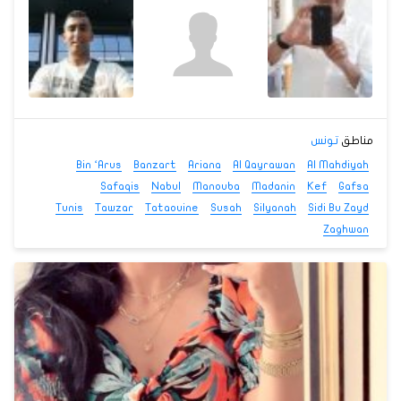
مناطق
تونس
Bin ‘Arus
Banzart
Ariana
Al Qayrawan
Al Mahdiyah
Safaqis
Nabul
Manouba
Madanin
Kef
Gafsa
Tunis
Tawzar
Tataouine
Susah
Silyanah
Sidi Bu Zayd
Zaghwan