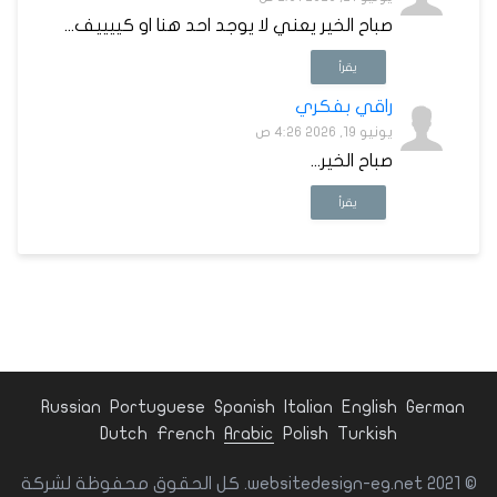
صباح الخير يعني لا يوجد احد هنا او كييييف...
يقرأ
راقي بفكري
يونيو 19, 2026 4:26 ص
صباح الخير...
يقرأ
Russian
Portuguese
Spanish
Italian
English
German
Dutch
French
Arabic
Polish
Turkish
© websitedesign-eg.net 2021. كل الحقوق محفوظة لشركة