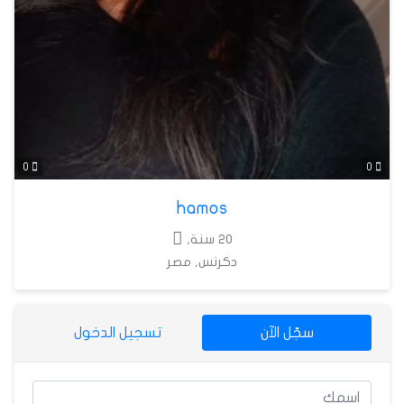
0
0
hamos
20 سنة,
دكرنس, مصر
سجّل الآن
تسجيل الدخول