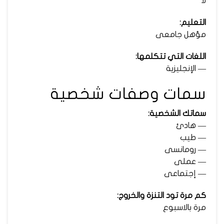
لا
التعليم:
مؤهل جامعى
اللغات التي تتكلمها:
— الإنجليزية
سمات وصفات شخصية
سماتك الشخصية:
— هادئ
— طيب
— رومانسى
— عملى
— إجتماعى
كم مرة تود التنزة والخروج:
مرة بالاسبوع