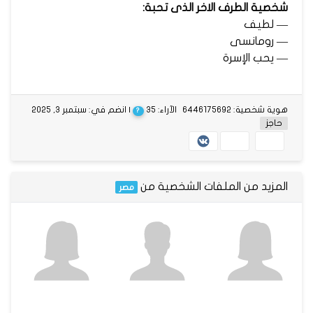
شخصية الطرف الاخر الذى تحبة:
— لطيف
— رومانسى
— يحب الإسرة
هوية شخصية: 6446175692
الآراء: 35
| انضم في: سبتمبر 3, 2025
?
حاجز
المزيد من الملفات الشخصية من
مصر