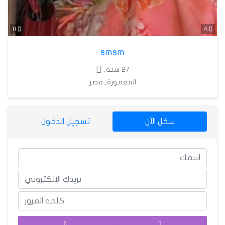
0
4
smsm
27 سنة,
المعمورة, مصر
سجّل الآن
تسجيل الدخول