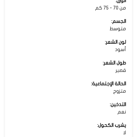
الوزن:
من 70 - 75 كم
الجسم:
متوسط
لون الشعر:
أسود
طول الشعر:
قصير
الحالة الإجتماعية:
متزوج
التدخين:
نعم
يشرب الكحول:
لا