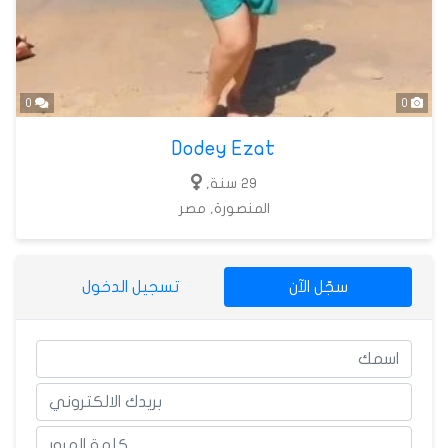
0
0
Dodey Ezat
29 سنة,
المنصورة, مصر
سجّل الآن
تسجيل الدخول