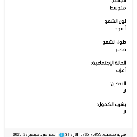
الجسم:
متوسط
لون الشعر:
أسود
طول الشعر:
قصير
الحالة الإجتماعية:
أعزب
التدخين:
لا
يشرب الكحول:
لا
هوية شخصية: 6725175855
الآراء: 31
| انضم في: سبتمبر 22, 2025
?