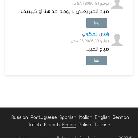
يونيو 21, 2026 2:51 ص
صباح الخير يعني لا يوجد احد هنا او كييييف...
يقرأ
راقي بفكري
يونيو 19, 2026 4:26 ص
صباح الخير...
يقرأ
Russian
Portuguese
Spanish
Italian
English
German
Dutch
French
Arabic
Polish
Turkish