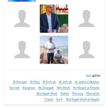
مناطق
ليبيا
Al Marqab
Al Marj
Al Kufrah
Al Jufrah
Al Jabal al Akhdar
Darnah
Banghazi
Az Zawiyah
Ash Shati
An Nuqat al Khams
Sha‘biyat Ghat
Sabha
Murzuq
Misratah
Tripoli
Surt
Sha‘biyat Wadi al Hayat