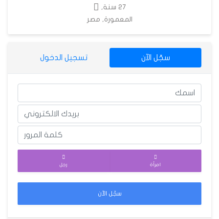
27 سنة,
المعمورة, مصر
سجّل الآن
تسجيل الدخول
امرأة
رجل
سجّل الآن