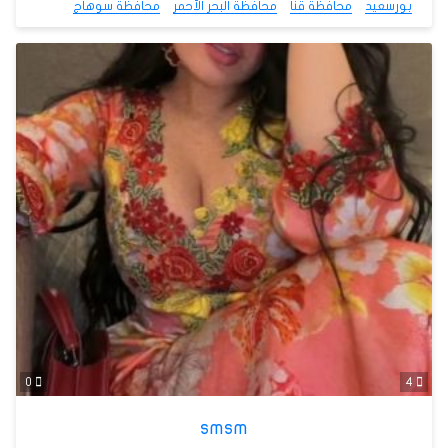
بورسعيد
محافظة قنا
محافظة البحر الأحمر
محافظة سوهاج
0
4
smsm