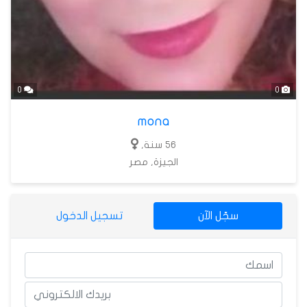
0
0
mona
56 سنة,
الجيزة, مصر
سجّل الآن
تسجيل الدخول