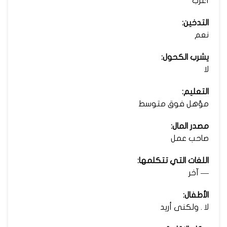
أعزب
التدخين:
نعم
يشرب الكحول:
لا
التعليم:
مؤهل فوق متوسط
مصدر المال:
صاحب عمل
اللغات التي تتكلمها:
— آخر
الأطفال:
لا . ولكنى أريد