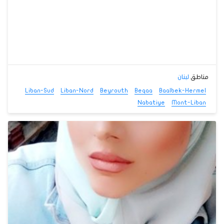
مناطق
لبنان
Liban-Sud
Liban-Nord
Beyrouth
Beqaa
Baalbek-Hermel
Nabatiye
Mont-Liban