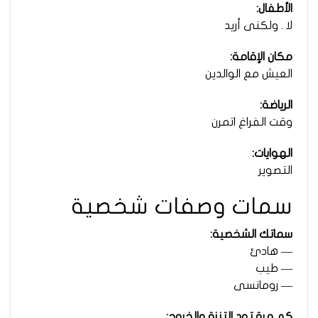
الأطفال:
لا . ولكنى أريد
مكان الإقامة:
العيش مع الوالدين
الرياضة:
وقت الفراغ اتمرن
الهوايات:
التصوير
سمات وصفات شخصية
سماتك الشخصية:
— هادئ
— طيب
— رومانسى
كم مرة تود التنزة والخروج: