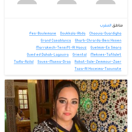
مناطق
المغرب
Fes-Boulemane
Doukkala-Abda
Chaouia-Ouardigha
Grand Casablanca
Gharb-Chrarda-Beni Hssen
Marrakech-Tensift-Al Haouz
Guelmim-Es Smara
Oued ed Dahab-Lagouira
Oriental
Meknes-Tafilalet
Tadla-Azilal
Souss-Massa-Draa
Rabat-Sale-Zemmour-Zaer
Taza-Al Hoceima-Taounate