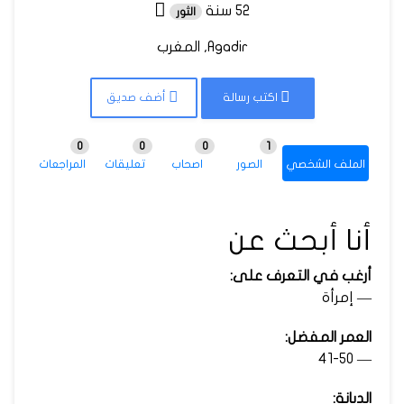
52 سنة
الثور
Agadir, المغرب
اكتب رسالة
أضف صديق
0
0
0
1
الملف الشخصي
الصور
اصحاب
تعليقات
المراجعات
أنا أبحث عن
أرغب في التعرف على:
— إمرأة
العمر المفضل:
— 41-50
الديانة: