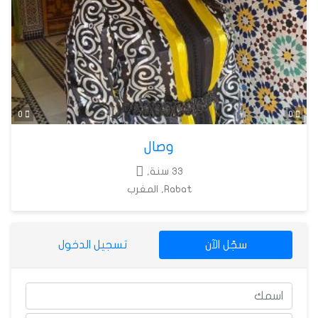
0
0
وصال
33 سنة,
Rabat, المغرب
سجّل الآن
تسجيل الدخول