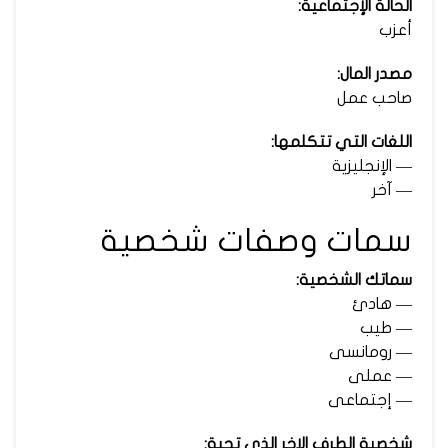
الحالة الإجتماعية:
أعزب
مصدر المال:
صاحب عمل
اللغات التي تتكلمها:
— الإنجليزية
— آخر
سمات وصفات شخصية
سماتك الشخصية:
— هادئ
— طيب
— رومانسى
— عملى
— إجتماعى
شخصية الطرف الاخر الذى تحبة: