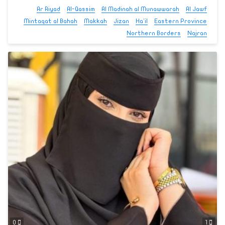
Ar Riyad
Al-Qassim
Al Madinah al Munawwarah
Al Jawf
Mintaqat al Bahah
Makkah
Jizan
Ha'il
Eastern Province
Northern Borders
Najran
0
1