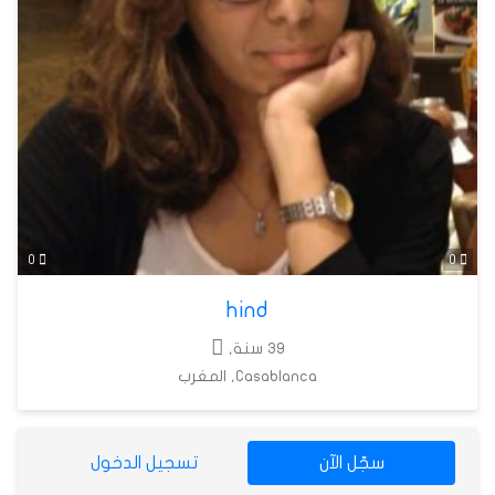
0
0
hind
39 سنة,
Casablanca, المغرب
سجّل الآن
تسجيل الدخول