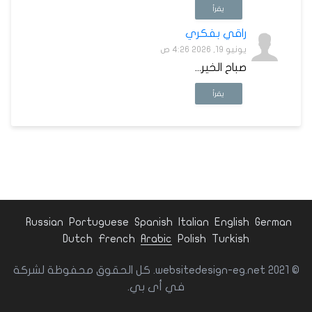
يقرأ
راقي بفكري
يونيو 19, 2026 4:26 ص
صباح الخير...
يقرأ
Russian
Portuguese
Spanish
Italian
English
German
Dutch
French
Arabic
Polish
Turkish
© websitedesign-eg.net 2021. كل الحقوق محفوظة لشركة
في أى بي.