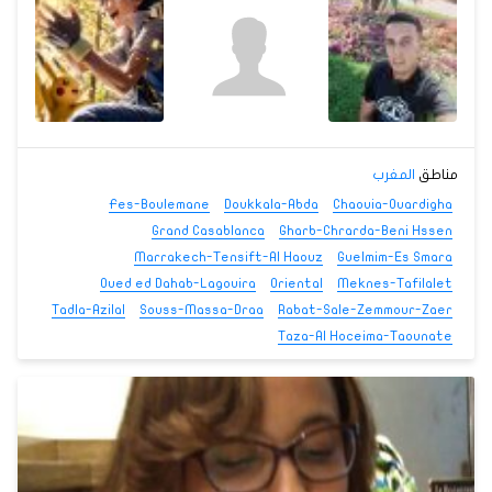
مناطق
المغرب
Fes-Boulemane
Doukkala-Abda
Chaouia-Ouardigha
Grand Casablanca
Gharb-Chrarda-Beni Hssen
Marrakech-Tensift-Al Haouz
Guelmim-Es Smara
Oued ed Dahab-Lagouira
Oriental
Meknes-Tafilalet
Tadla-Azilal
Souss-Massa-Draa
Rabat-Sale-Zemmour-Zaer
Taza-Al Hoceima-Taounate