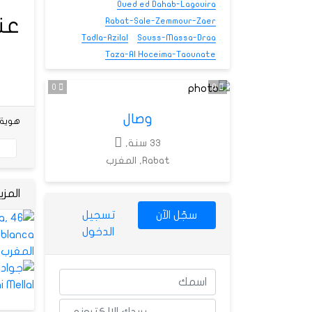
Oued ed Dahab-Lagouira
عن
Rabat-Sale-Zemmour-Zaer
Tadla-Azilal
Souss-Massa-Draa
Taza-Al Hoceima-Taounate
0
0
وصال
هوية شخص
33 سنة,
Rabat, المغرب
المز
سجّل الآن
تسجيل
الدخول