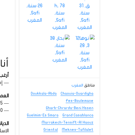
أنا
أرغب
— إم
مناطق
المغرب
Doukkala-Abda
Chaouia-Ouardigha
العم
Fes-Boulemane
— 31-35
Gharb-Chrarda-Beni Hssen
— 36-40
Guelmim-Es Smara
Grand Casablanca
Marrakech-Tensift-Al Haouz
الديان
Oriental
Meknes-Tafilalet
الاسل