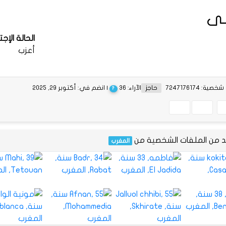
ى
الحالة الإج
أعزب
ية: 7247176174
حاجز
الآراء: 36
| انضم في: أكتوبر 29, 2025
?
يد من الملفات الشخصية من
المغرب