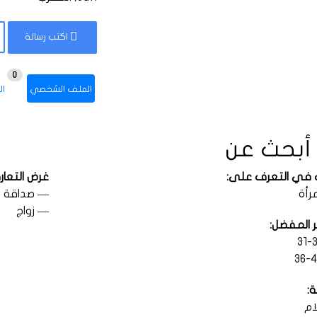
اكتب رسالة
0
الملف الشخصي
ال
 أبحث عن
 في التعرف على:
غرض التعار
رأة
— صداقة
— زواج
ر المفضل:
ة:
ام