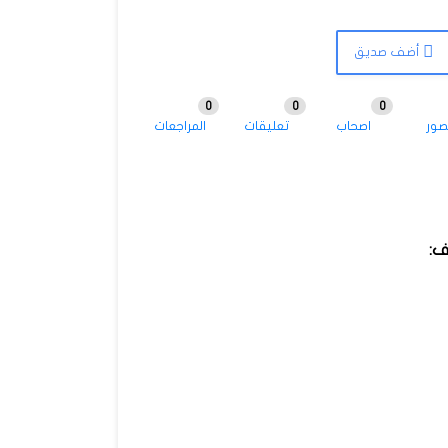
أضف صديق
0
0
0
صور
اصحاب
تعليقات
المراجعات
ف: