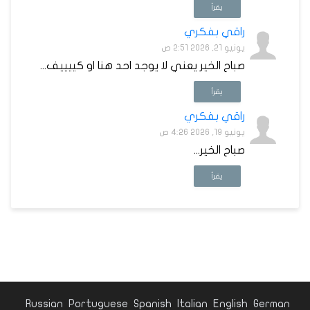
يقرأ
راقي بفكري
يونيو 21, 2026 2:51 ص
صباح الخير يعني لا يوجد احد هنا او كييييف...
يقرأ
راقي بفكري
يونيو 19, 2026 4:26 ص
صباح الخير...
يقرأ
Russian
Portuguese
Spanish
Italian
English
German