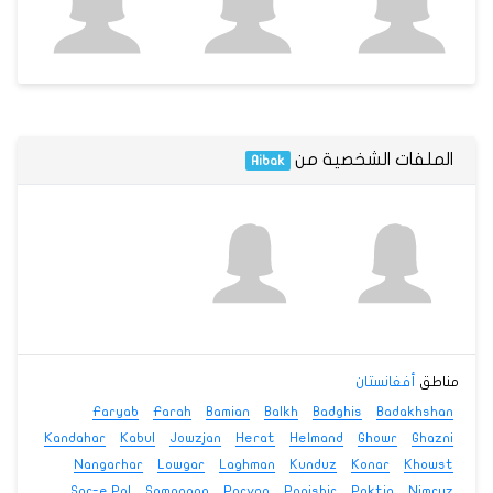
الملفات الشخصية من
Aibak
مناطق
أفغانستان
Faryab
Farah
Bamian
Balkh
Badghis
Badakhshan
Kandahar
Kabul
Jowzjan
Herat
Helmand
Ghowr
Ghazni
Nangarhar
Lowgar
Laghman
Kunduz
Konar
Khowst
Sar-e Pol
Samangan
Parvan
Panjshir
Paktia
Nimruz