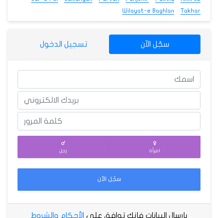
Wilayat-e Baghlan
Takhar
سجّل الآن
تسجيل الدخول
امرأة
رجل
سجّل الآن
بإرسال البيانات فإنك توافق على
الأحكام والشروط