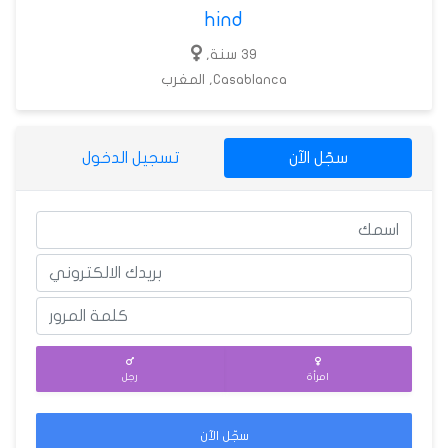
hind
39 سنة,
Casablanca, المغرب
سجّل الآن
تسجيل الدخول
امرأة
رجل
سجّل الآن