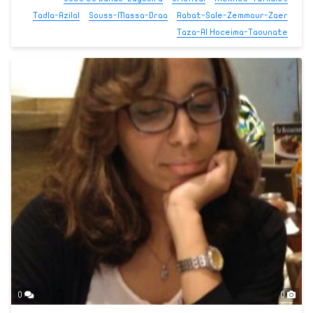
Tadla-Azilal
Souss-Massa-Draa
Rabat-Sale-Zemmour-Zaer
Taza-Al Hoceima-Taounate
0
0