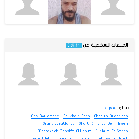
الملفات الشخصية من
Sidi Ifni
مناطق
المغرب
Fes-Boulemane
Doukkala-Abda
Chaouia-Ouardigha
Grand Casablanca
Gharb-Chrarda-Beni Hssen
Marrakech-Tensift-Al Haouz
Guelmim-Es Smara
Oued ed Dahab-Lagouira
Oriental
Meknes-Tafilalet