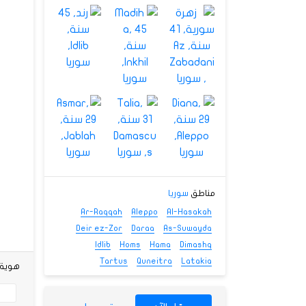
مناطق
سوريا
Ar-Raqqah
Aleppo
Al-Hasakah
Deir ez-Zor
Daraa
As-Suwayda
Idlib
Homs
Hama
Dimashq
Tartus
Quneitra
Latakia
هوية شخصي