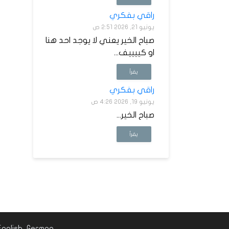
راقي بفكري
يونيو 21, 2026 2:51 ص
صباح الخير يعني لا يوجد احد هنا
او كييييف...
يقرأ
راقي بفكري
يونيو 19, 2026 4:26 ص
صباح الخير...
يقرأ
English
German