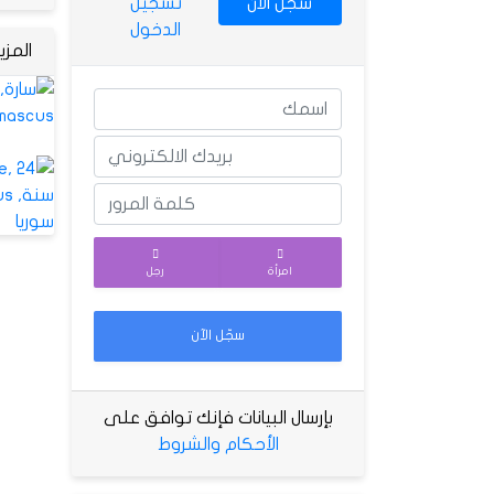
سجّل الآن
تسجيل
الدخول
المز
امرأة
رجل
سجّل الآن
بإرسال البيانات فإنك توافق على
الأحكام والشروط