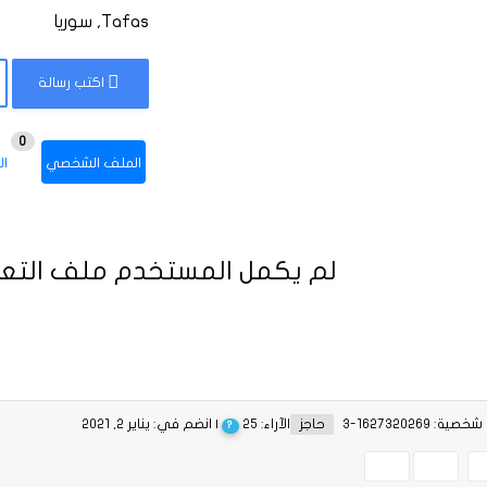
Tafas, سوريا
اكتب رسالة
0
الملف الشخصي
ال
لم يكمل المستخدم ملف التعر
ة: 1627320269-3
حاجز
الآراء: 25
| انضم في: يناير 2, 2021
?