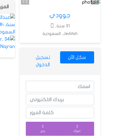
0
0
المز
جوودي
31 سنة,
Jeddah, السعودية
سجّل الآن
تسجيل
الدخول
امرأة
رجل