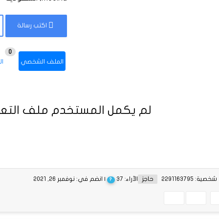
اكتب رسالة
0
الملف الشخصي
ال
لم يكمل المستخدم ملف التعر
ية: 2291163795
حاجز
الآراء: 37
| انضم في: نوفمبر 26, 2021
?