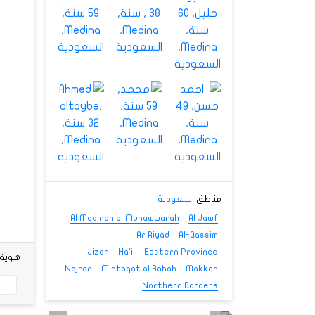
مناطق
السعودية
Al Madinah al Munawwarah
Al Jawf
Ar Riyad
Al-Qassim
Jizan
Ha'il
Eastern Province
هوية شخص
Najran
Mintaqat al Bahah
Makkah
Northern Borders