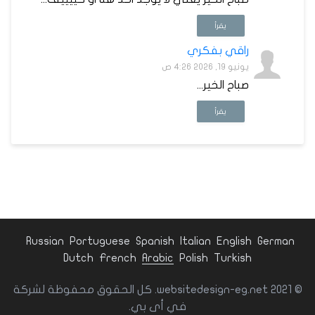
يقرأ
راقي بفكري
يونيو 19, 2026 4:26 ص
صباح الخير...
يقرأ
Russian
Portuguese
Spanish
Italian
English
German
Dutch
French
Arabic
Polish
Turkish
© websitedesign-eg.net 2021. كل الحقوق محفوظة لشركة
في أى بي.