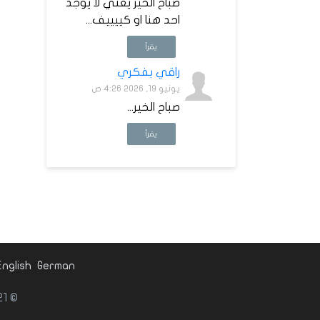
صباح الخير يعني لا يوجد
احد هنا او كييييف...
يقرأ
راقي بفكري
يونيو 19, 2026 4:26 ص
صباح الخير...
يقرأ
English
German
© websitedesign-eg.net 2021. كل الحقوق محفوظة لشركة في أى بي.