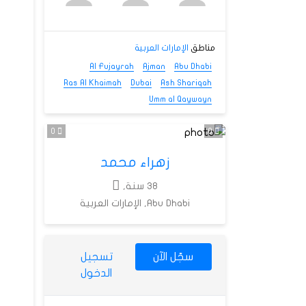
مناطق
الإمارات العربية
Al Fujayrah
Ajman
Abu Dhabi
Ras Al Khaimah
Dubai
Ash Shariqah
Umm al Qaywayn
0
0
زهراء محمد
38 سنة,
Abu Dhabi, الإمارات العربية
سجّل الآن
تسجيل
الدخول