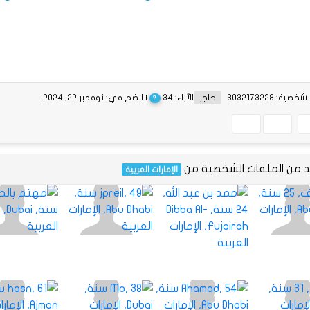
ية: 3032173228
حاجز
الآراء: 34
| انضم في: نوفمبر 22, 2024
?
يد من الملفات الشخصية من
الإمارات العربية