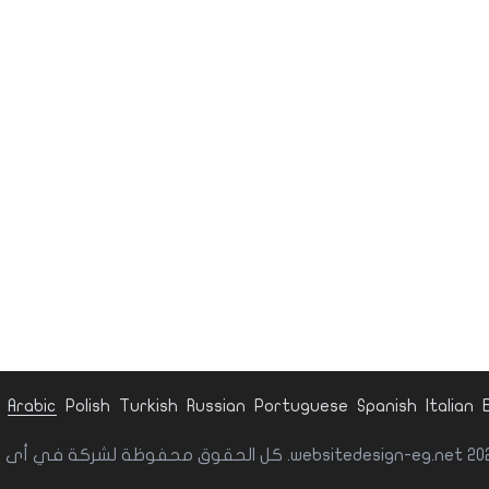
Arabic
Polish
Turkish
Russian
Portuguese
Spanish
Italian