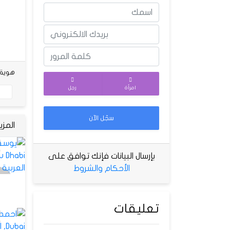
هوية شخص
امرأة
رجل
سجّل الآن
المز
بإرسال البيانات فإنك توافق على
الأحكام والشروط
تعليقات