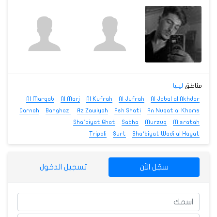
مناطق
ليبيا
Al Marqab
Al Marj
Al Kufrah
Al Jufrah
Al Jabal al Akhdar
Darnah
Banghazi
Az Zawiyah
Ash Shati
An Nuqat al Khams
Sha‘biyat Ghat
Sabha
Murzuq
Misratah
Tripoli
Surt
Sha‘biyat Wadi al Hayat
سجّل الآن
تسجيل الدخول