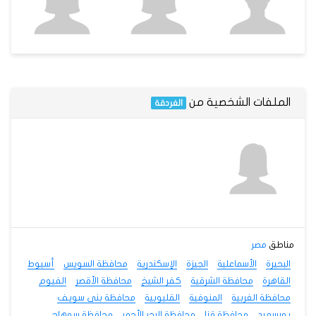
الملفات الشخصية من
الغردقة
مناطق
مصر
البحيرة
الأسماعلية
الجيزة
الإسكندرية
محافظة السويس
أسيوط
القاهرة
محافظة الشرقية
كفر الشيخ
محافظة الأقصر
الفيوم
محافظة الغربية
المنوفية
القليوبية
محافظة بنى سويف
بورسعيد
محافظة قنا
محافظة البحر الأحمر
محافظة سوهاج