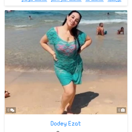
0
0
Dodey Ezat