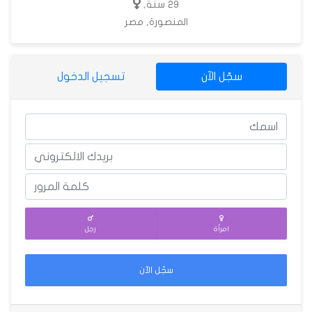
29 سنة,
المنصورة, مصر
سجّل الآن
تسجيل الدخول
امرأة
رجل
سجّل الآن