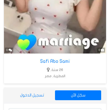
0
0
Safi Abo Sami
26 سنة,
المطرية, مصر
سجّل الآن
تسجيل الدخول