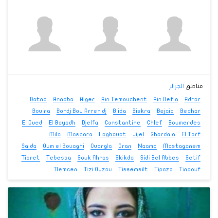
مناطق
الجزائر
Batna
Annaba
Alger
Ain Temouchent
Ain Defla
Adrar
Bouira
Bordj Bou Arreridj
Blida
Biskra
Bejaia
Bechar
El Oued
El Bayadh
Djelfa
Constantine
Chlef
Boumerdes
Mila
Mascara
Laghouat
Jijel
Ghardaia
El Tarf
Saida
Oum el Bouaghi
Ouargla
Oran
Naama
Mostaganem
Tiaret
Tebessa
Souk Ahras
Skikda
Sidi Bel Abbes
Setif
Tlemcen
Tizi Ouzou
Tissemsilt
Tipaza
Tindouf