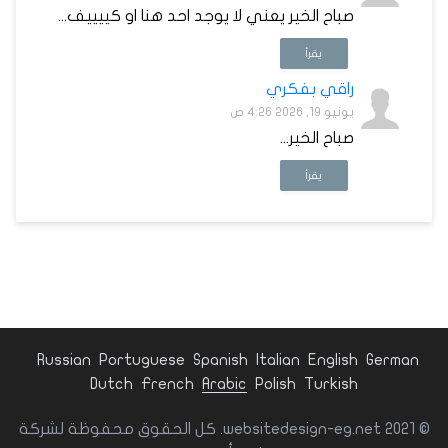
صباح الخير يعني لا يوجد احد هنا او كييييف...
يقرأ
راقي بفكري
يونيو 19, 2026 4:26 ص
صباح الخير...
يقرأ
Russian
Portuguese
Spanish
Italian
English
German
Dutch
French
Arabic
Polish
Turkish
© websitedesign-eg.net 2021. كل الحقوق محفوظة لشركة