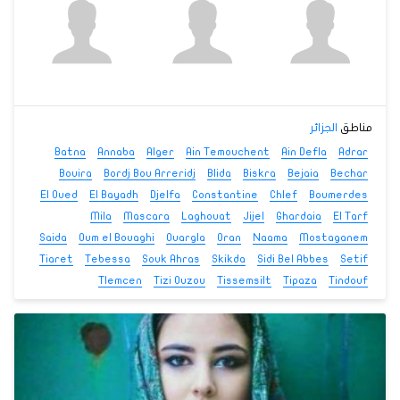
مناطق
الجزائر
Batna
Annaba
Alger
Ain Temouchent
Ain Defla
Adrar
Bouira
Bordj Bou Arreridj
Blida
Biskra
Bejaia
Bechar
El Oued
El Bayadh
Djelfa
Constantine
Chlef
Boumerdes
Mila
Mascara
Laghouat
Jijel
Ghardaia
El Tarf
Saida
Oum el Bouaghi
Ouargla
Oran
Naama
Mostaganem
Tiaret
Tebessa
Souk Ahras
Skikda
Sidi Bel Abbes
Setif
Tlemcen
Tizi Ouzou
Tissemsilt
Tipaza
Tindouf