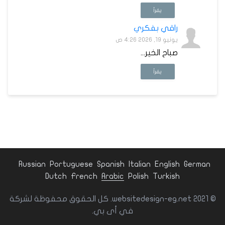
يقرأ
راقي بفكري
يونيو 19, 2026 4:26 ص
صباح الخير...
يقرأ
Russian
Portuguese
Spanish
Italian
English
German
Dutch
French
Arabic
Polish
Turkish
© websitedesign-eg.net 2021. كل الحقوق محفوظة لشركة
في أى بي.