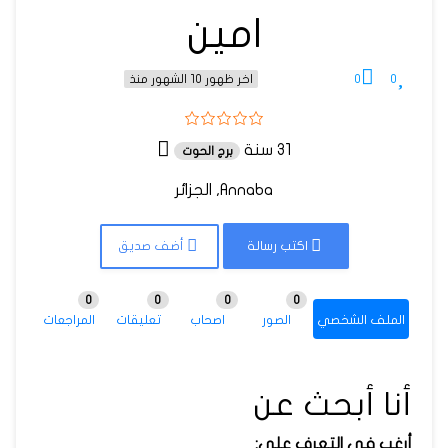
امين
0
0
اخر ظهور 10 الشهور منذ
31 سنة
برج الحوت
Annaba, الجزائر
اكتب رسالة
أضف صديق
0
0
0
0
الملف الشخصي
الصور
اصحاب
تعليقات
المراجعات
أنا أبحث عن
أرغب في التعرف على: