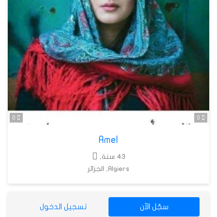
0
0
Amel
43 سنة,
Algiers, الجزائر
سجّل الآن
تسجيل الدخول